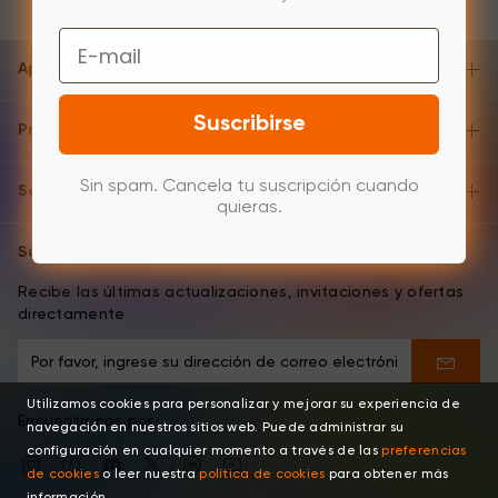
Email
Apoyo y ayuda
Suscribirse
Productos
Sin spam. Cancela tu suscripción cuando
Sobre
quieras.
Suscripción del e-mail
Recibe las últimas actualizaciones, invitaciones y ofertas
directamente
Utilizamos cookies para personalizar y mejorar su experiencia de
Encuentranos por
navegación en nuestros sitios web. Puede administrar su
configuración en cualquier momento a través de las
preferencias
de cookies
o leer nuestra
política de cookies
para obtener más