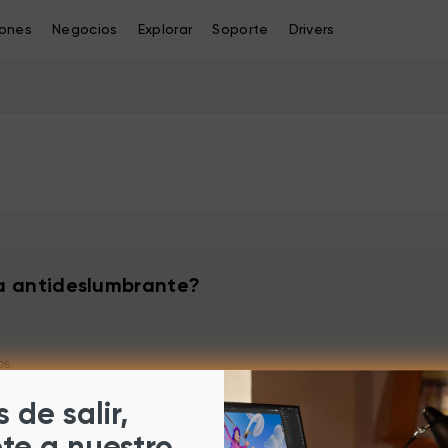
iones
Negocios
Explorar
Soporte
Drivers
la antideslumbrante?
os.
 de salir,