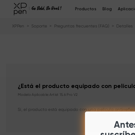
Productos
Blog
Aplicac
XPPen
>
Soporte
>
Preguntas frecuentes (FAQ)
>
Detalles
¿Está el producto equipado con pelícu
Modelo Aplicable:Artist 15.6 Pro V2
Sí, el producto está equipado con una película antirreflej
Antes