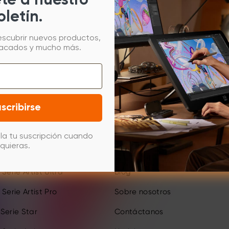
ete a nuestro
oletín.
escubrir nuevos productos,
tacados y mucho más.
scribirse
la tu suscripción cuando
Sobre
quieras.
Serie Artist Ultra
Blog
Serie Artist Pro
Sobre nosotros
Serie Star
Contáctanos