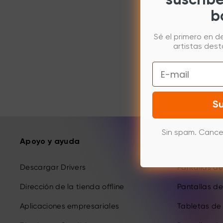
suscríb
b
Sé el primero en d
artistas des
Email
Su
Sin spam. Cance
Apoyo y ayuda
Productos
Descargar Drivers
Pantallas de 
Dirección de la tienda offline
Pantallas de 
Aplicaciones empresariales
Tabletas de 