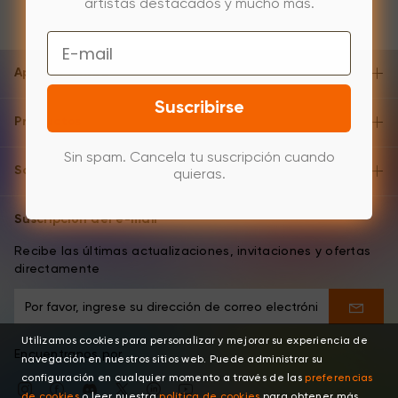
artistas destacados y mucho más.
Email
Apoyo y ayuda
Suscribirse
Productos
Sin spam. Cancela tu suscripción cuando
Sobre
quieras.
Suscripción del e-mail
Recibe las últimas actualizaciones, invitaciones y ofertas
directamente
Utilizamos cookies para personalizar y mejorar su experiencia de
Encuentranos por
navegación en nuestros sitios web. Puede administrar su
configuración en cualquier momento a través de las
preferencias
de cookies
o leer nuestra
política de cookies
para obtener más