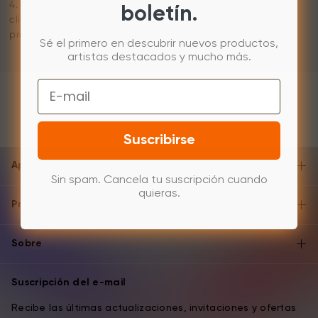
4. O bien, desactive globalmente la función táctil haciendo
boletín.
clic en el interruptor táctil ubicado en la parte superior del
producto.
Sé el primero en descubrir nuevos productos,
artistas destacados y mucho más.
Email
Suscribirse
Apoyo y ayuda
Sin spam. Cancela tu suscripción cuando
quieras.
Productos
Sobre
Suscripción del e-mail
Recibe las últimas actualizaciones, invitaciones y ofertas