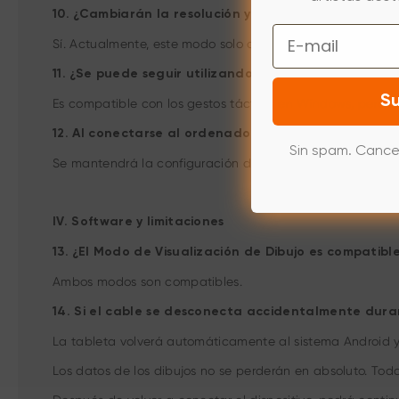
10. ¿Cambiarán la resolución y la frecuencia de act
Email
Sí. Actualmente, este modo solo admite visualización ex
11. ¿Se puede seguir utilizando la función multitáct
Su
Es compatible con los gestos táctiles en Windows, pero
12. Al conectarse al ordenador, ¿la configuración de
Sin spam. Cance
Se mantendrá la configuración de Android.
IV. Software y limitaciones
13. ¿El Modo de Visualización de Dibujo es compatib
Ambos modos son compatibles.
14. Si el cable se desconecta accidentalmente duran
La tableta volverá automáticamente al sistema Android y 
Los datos de los dibujos no se perderán en absoluto. Toda