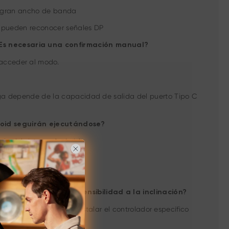
de gran ancho de banda
o pueden reconocer señales DP
¿Es necesaria una confirmación manual?
acceder al modo.
arga depende de la capacidad de salida del puerto Tipo C
roid seguirán ejecutándose?
rio del sistema Android.
 presión de 16K y la sensibilidad a la inclinación?
 lápiz, será necesario instalar el controlador específico