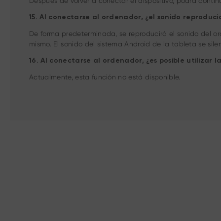
Después de volver a conectar el dispositivo, podrá conti
15. Al conectarse al ordenador, ¿el sonido reproduc
De forma predeterminada, se reproducirá el sonido del o
mismo. El sonido del sistema Android de la tableta se sil
16. Al conectarse al ordenador, ¿es posible utilizar
Actualmente, esta función no está disponible.