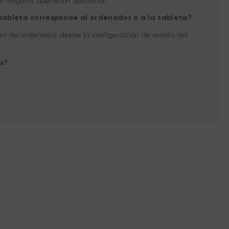
ar ninguna operación adicional.
la tableta corresponde al ordenador o a la tableta?
es del ordenador desde la configuración de sonido del
as?