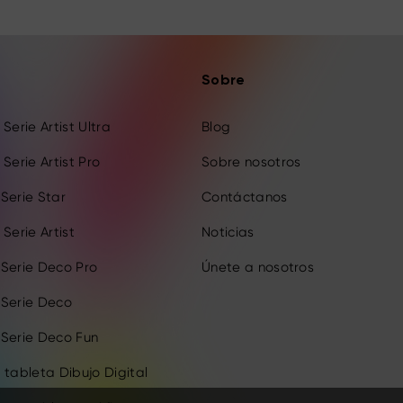
Sobre
Serie Artist Ultra
Blog
Serie Artist Pro
Sobre nosotros
Serie Star
Contáctanos
Serie Artist
Noticias
 Serie Deco Pro
Únete a nosotros
 Serie Deco
 Serie Deco Fun
 tableta Dibujo Digital