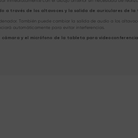
nuar inmediatamente con el dibujo anterior sin necesidad de realiz
ido a través de los altavoces y la salida de auriculares de 
rdenador. También puede cambiar la salida de audio a los altavoc
enciará automáticamente para evitar interferencias.
 la cámara y el micrófono de la tableta para videoconferenci