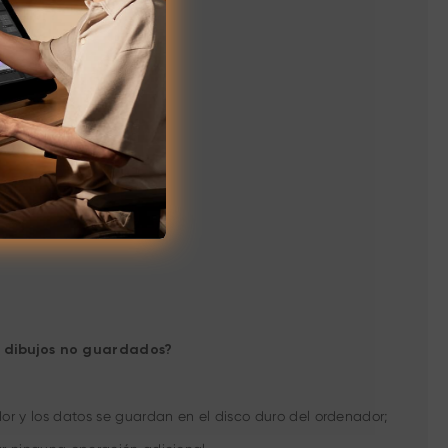
denador?
enador?
s dibujos no guardados?
or y los datos se guardan en el disco duro del ordenador;