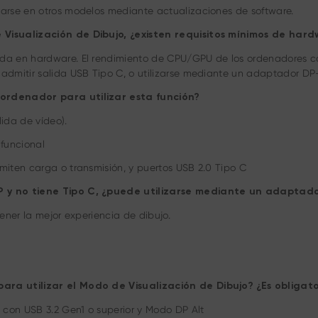
arse en otros modelos mediante actualizaciones de software.
e Visualización de Dibujo, ¿existen requisitos mínimos de h
a en hardware. El rendimiento de CPU/GPU de los ordenadores con
admitir salida USB Tipo C, o utilizarse mediante un adaptador DP
 ordenador para utilizar esta función?
ida de vídeo).
ifuncional
iten carga o transmisión, y puertos USB 2.0 Tipo C
DP y no tiene Tipo C, ¿puede utilizarse mediante un adaptad
ener la mejor experiencia de dibujo.
ara utilizar el Modo de Visualización de Dibujo? ¿Es obligato
 con USB 3.2 Gen1 o superior y Modo DP Alt