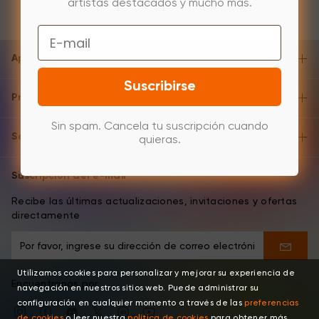
artistas destacados y mucho más.
Email
Apoyo y ayuda
Suscribirse
Productos
Sin spam. Cancela tu suscripción cuando
Sobre
quieras.
Suscripción del e-mail
Recibe las últimas actualizaciones, invitaciones y ofertas
directamente
Utilizamos cookies para personalizar y mejorar su experiencia de
Encuentranos por
navegación en nuestros sitios web. Puede administrar su
configuración en cualquier momento a través de las
preferencias
de cookies
o leer nuestra
política de cookies
para obtener más