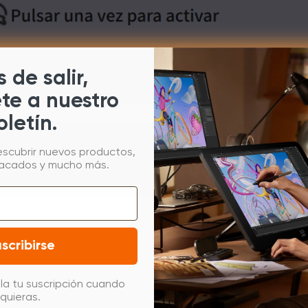
 de salir,
ete a nuestro
oletín.
esionar con fuerza, basta con tocarlo con el dedo con un poco de 
on fuerza con el dedo.
escubrir nuevos productos,
tacados y mucho más.
scribirse
la tu suscripción cuando
quieras.