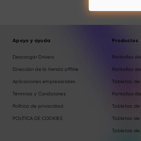
Apoyo y ayuda
Productos
Descargar Drivers
Pantallas de 
Dirección de la tienda offline
Pantallas de 
Aplicaciones empresariales
Tabletas de 
Términos y Condiciones
Pantallas de 
Política de privacidad
Tabletas de
POLÍTICA DE COOKIES
Tabletas de
Tabletas de