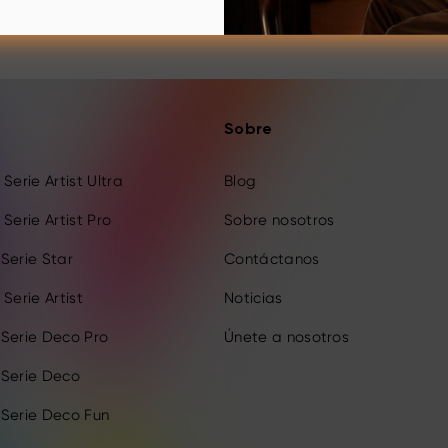
Sobre
Serie Artist Ultra
Blog
Serie Artist Pro
Sobre nosotros
Serie Star
Contáctanos
Serie Artist
Noticias
 Serie Deco Pro
Únete a nosotros
 Serie Deco
 Serie Deco Fun