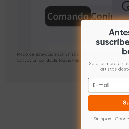
Antes
suscríb
b
Modo de activación con un solo clic: No es necesario pr
activación por doble toque: Pulsa dos veces seguidas y c
Sé el primero en d
artistas des
Email
Su
Sin spam. Cance