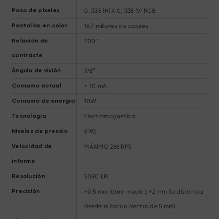
0,1335 (H) X 0,1335 (V) RGB
Paso de píxeles
16,7 millones de colores
Pantallas en color
700:1
Relación de
contraste
178°
Ángulo de visión
< 70 mA
Consumo actual
10W
Consumo de energía
Electromagnética
Tecnología
8192
Niveles de presión
MÁXIMO 266 RPS
Velocidad de
informe
5080 LPI
Resolución
±0,5 mm (área media); ±2 mm (la distancia
Precisión
desde el borde dentro de 5 mm)