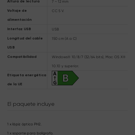
7 ~ 12 mm
Altura de lectura
CC 5 V.
Voltaje de
alimentación
USB
Interfaz USB
150 cm (A a C)
Longitud del cable
USB
Windows® 10/8/7 (32/64 bits), Mac OS X®
Compatibilidad
10.10 y superior.
Etiqueta energética
de la UE
El paquete incluye
1 x lápiz óptico PH2.
1 x soporte para bolígrafo.