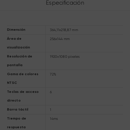
Especificación
364,11x218,87 mm
Dimensión
256x144 mm
Área de
visualización
1920x1080 píxeles
Resolución de
pantalla
72%
Gama de colores
NTSC
6
Teclas de acceso
directo
1
Barra táctil
14ms
Tiempo de
respuesta