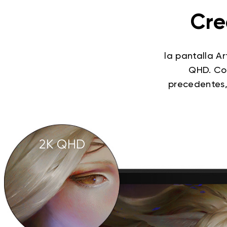
Cre
la pantalla Ar
QHD. Con
precedentes,
2K QHD