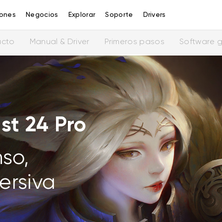
iones
Negocios
Explorar
Soporte
Drivers
ucto
Manual & Driver
Primeros pasos
Software g
ist 24 Pro
so,
ersiva