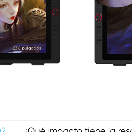
23,8 pulgadas
D?
¿Qué impacto tiene la re