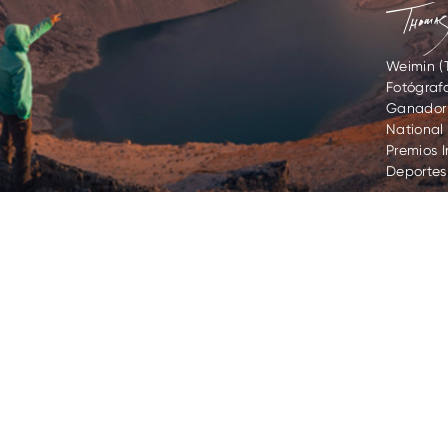
Weimin (
Fotógrafo
Ganador 
National 
Premios 
Deportes