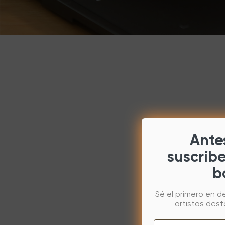
Antes
suscríb
b
Sé el primero en d
artistas des