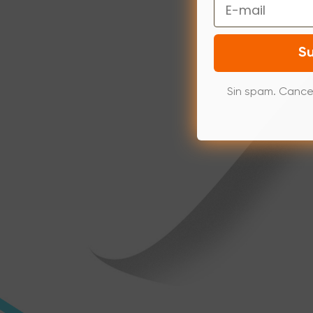
Email
Su
Sin spam. Cance