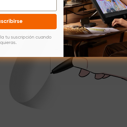
scribirse
la tu suscripción cuando
quieras.