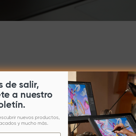
 de salir,
ete a nuestro
oletín.
escubrir nuevos productos,
tacados y mucho más.