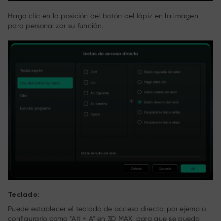
Haga clic en la posición del botón del lápiz en la imagen
para personalizar su función.
Teclado:
Puede establecer el teclado de acceso directo, por ejemplo,
configurarlo como "Alt + A" en 3D MAX, para que se pueda