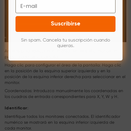
Email
Suscribirse
Sin spam. Cancela tu suscripción cuando
quieras.
Arrastre para seleccionar un área: Arrastre el cursor de un
punto a otro de la pantalla.
Haga clic para configurar el área de la pantalla: Haga clic
en la posición de la esquina superior izquierda y en la
posición de la esquina inferior derecha para seleccionar en el
monitor.
Coordenadas: Introduzca manualmente las coordenadas en
los cuadros de entrada correspondientes para X, Y, W y H.
Identificar:
Identifique todos los monitores conectados. El identificador
numérico se mostrará en la esquina inferior izquierda de
cada monitor.