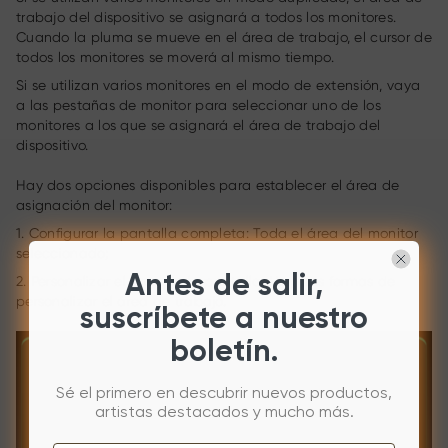
trabajo del dispositivo se asignará a todos los monitores.
Cuando la pluma se mueve en el área de trabajo, el cursor de
todos los monitores se moverá al mismo tiempo.
Si se utilizan varios monitores en el modo de extensión, vaya
a las pestañas de monitor para seleccionar uno de los
monitores a los que se asignará el área de trabajo del
dispositivo.
Hay dos opciones disponibles para establecer el área de
asignación del monitor:
1. Configurar la pantalla completa: Toda el área del monitor
seleccionado;
Antes de salir,
2. Personalizar el área de la pantalla: Hay tres formas de
personalizar el área de trabajo.
suscríbete a nuestro
boletín.
Sé el primero en descubrir nuevos productos,
artistas destacados y mucho más.