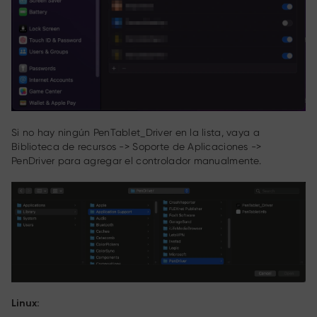
Si no hay ningún PenTablet_Driver en la lista, vaya a
Biblioteca de recursos -> Soporte de Aplicaciones ->
PenDriver para agregar el controlador manualmente.
Linux: