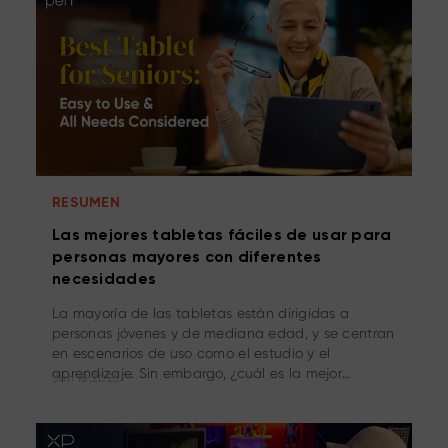
RESUMEN
Las mejores tabletas fáciles de usar para
personas mayores con diferentes
necesidades
La mayoría de las tabletas están dirigidas a
personas jóvenes y de mediana edad, y se centran
en escenarios de uso como el estudio y el
aprendizaje. Sin embargo, ¿cuál es la mejor
Jun 18,2025
tableta para personas mayores? En esta guía,
presentamos las 9 mejores tabletas fáciles de usar
para personas mayores, según sus necesidades