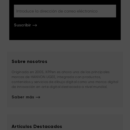
Suscribir
Sobre nosotros
Originada en 2005, XPPen es ahora una de las principales
marcas de HANVON UGEE, integrada con productos,
contenidos y servicios de dibujo digital como una marca digital
de innovación en arte digital destacada a nivel mundial.
Saber más
Artículos Destacados