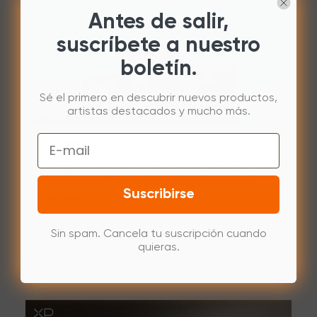
Antes de salir,
suscríbete a nuestro
boletín.
Sé el primero en descubrir nuevos productos,
artistas destacados y mucho más.
Email
RESUMEN
Comprender los tamaños de pantalla de
las tabletas: Dimensiones populares y
Suscribirse
mejores opciones
Descubre los tamaños de pantalla de las tabletas
Sin spam. Cancela tu suscripción cuando
y descubre las mejores opciones disponibles, ya
quieras.
sean grandes, medianas o pequeñas, en función
de tus preferencias.
May 27,2025