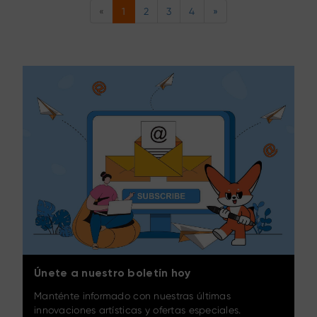
«
1
2
3
4
»
Únete a nuestro boletín hoy
Manténte informado con nuestras últimas
innovaciones artísticas y ofertas especiales.