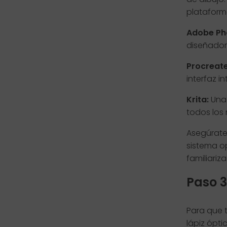
plataform
Adobe Ph
diseñador
Procreate
interfaz i
Krita:
Una 
todos los 
Asegúrate 
sistema op
familiariz
Paso 3
Para que t
lápiz ópti