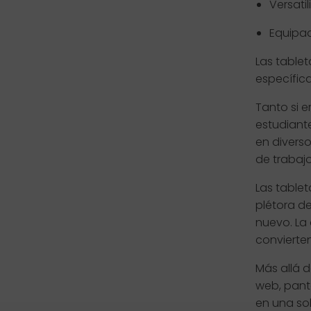
Versati
Equipad
Las tablet
específica
Tanto si e
estudiante
en diverso
de trabajo
Las tablet
plétora de
nuevo. La
convierten
Más allá d
web, pant
en una so