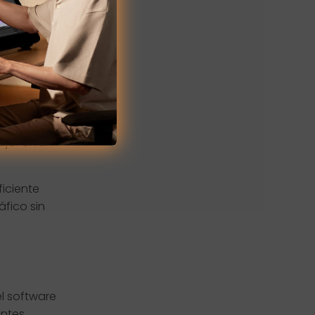
s
táctil,
 equipada
terminada
ujar en un
ficiente
fico sin
el software
entes