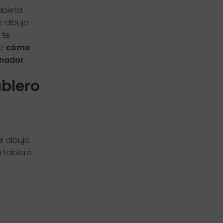
ableta
e dibujo
 te
re
cómo
enador
.
ablero
e dibujo
o tablero