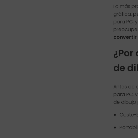
Lo más pr
gráfica, 
para PC, 
preocupes.
convertir
¿Por 
de di
Antes de e
para PC, v
de dibujo
Coste-E
Portabi