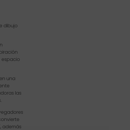
e dibujo
un
piración
u espacio
cen una
mente
adoras las
.
navegadores
convierte
í, además