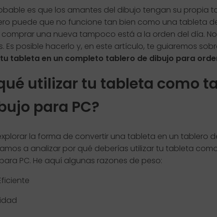
obable es que los amantes del dibujo tengan su propia t
pero puede que no funcione tan bien como una tableta d
y comprar una nueva tampoco está a la orden del día. No
 Es posible hacerlo y, en este artículo, te guiaremos sob
 tu tableta en un completo tablero de dibujo para ord
qué utilizar tu tableta como t
bujo para PC?
xplorar la forma de convertir una tableta en un tablero d
amos a analizar por qué deberías utilizar tu tableta com
 para PC. He aquí algunas razones de peso:
ficiente
lidad