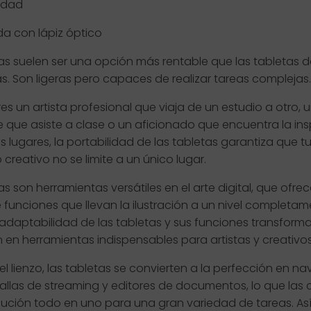
lidad
a con lápiz óptico
as suelen ser una opción más rentable que las tabletas d
s. Son ligeras pero capaces de realizar tareas complejas.
res un artista profesional que viaja de un estudio a otro, 
 que asiste a clase o un aficionado que encuentra la ins
s lugares, la portabilidad de las tabletas garantiza que t
 creativo no se limite a un único lugar.
as son herramientas versátiles en el arte digital, que ofre
 funciones que llevan la ilustración a un nivel completa
 adaptabilidad de las tabletas y sus funciones transform
 en herramientas indispensables para artistas y creativos
el lienzo, las tabletas se convierten a la perfección en 
allas de streaming y editores de documentos, lo que las 
lución todo en uno para una gran variedad de tareas. As