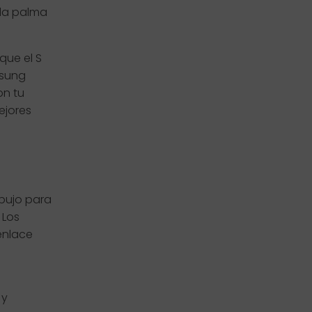
 la palma
que el S
msung
on tu
ejores
ibujo para
 Los
enlace
 y