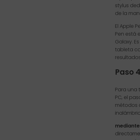
stylus ded
de la mano
El Apple P
Pen está 
Galaxy. Es
tableta co
resultados
Paso 4
Para una 
PC, el pa
métodos ó
inalámbric
mediante
directame