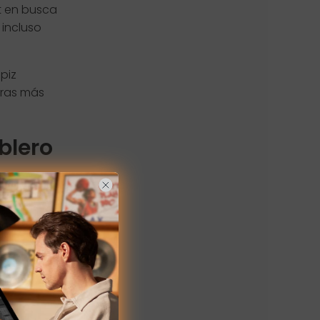
t en busca
 incluso
ápiz
uras más
blero
 tablero