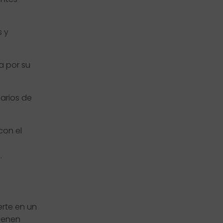
s y
a por su
arios de
con el
.
erte en un
tienen