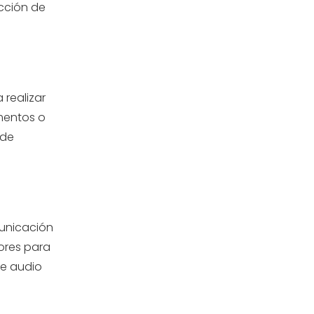
cción de
 realizar
mentos o
 de
municación
ores para
de audio