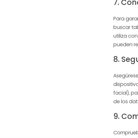
7. Con
Para garan
buscar tab
utiliza co
pueden res
8. Seg
Asegúrese
dispositiv
facial), p
de los dat
9. Com
Compruebe