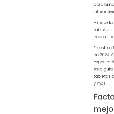
para brind
interactiv
A medida 
tabletas 
necesidad
En este ar
en 2024. 
experienc
esta guía
tabletas 
y más.
Facto
mejor