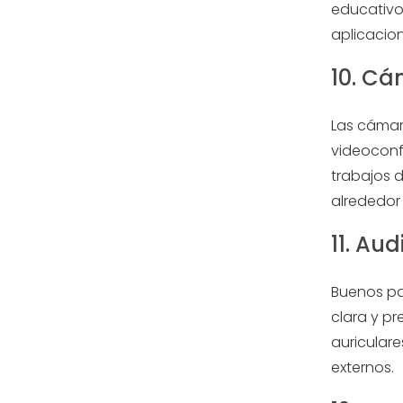
educativo
aplicacio
10. C
Las cámara
videoconf
trabajos 
alrededor
11. Aud
Buenos pa
clara y p
auricular
externos.