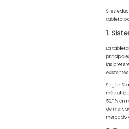
Si es educ
tableta p
1. Sis
La tablet
principal
las prefer
existentes
Según Sta
más utili
52,11% en
de mercad
mercado de