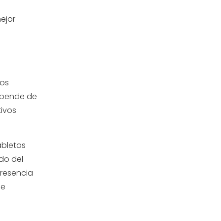
ejor
vos
depende de
tivos
abletas
do del
presencia
de