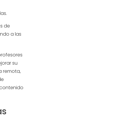
as.
s de
endo a las
profesores
jorar su
a remota,
de
 contenido
as