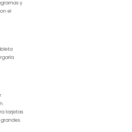
iagramas y
on el
ableta
rgarla
r
on
a tarjetas
 grandes.