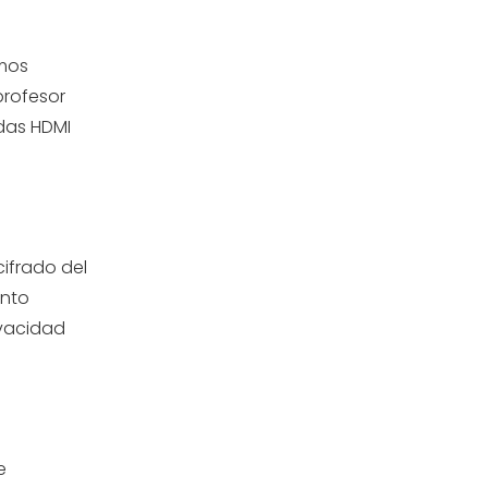
imos
profesor
idas HDMI
ifrado del
ento
ivacidad
e