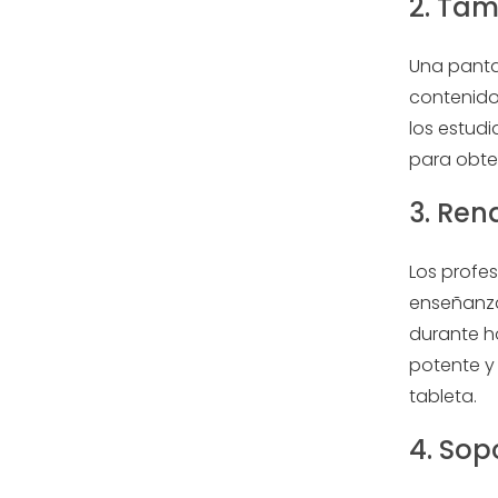
2. Tam
Una pantal
contenido
los estud
para obte
3. Ren
Los profes
enseñanza
durante h
potente y
tableta.
4. Sop