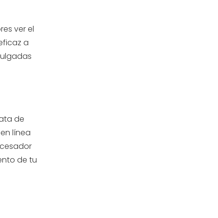
es ver el
eficaz a
pulgadas
rata de
en línea
rocesador
ento de tu