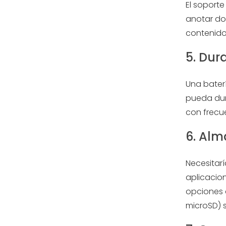
El soporte
anotar doc
contenido 
5. Dur
Una baterí
pueda dur
con frecu
6. Al
Necesitar
aplicacio
opciones 
microSD) s