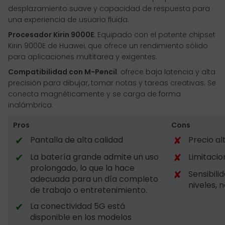
desplazamiento suave y capacidad de respuesta para
una experiencia de usuario fluida.
Procesador Kirin 9000E
: Equipado con el potente chipset
Kirin 9000E de Huawei, que ofrece un rendimiento sólido
para aplicaciones multitarea y exigentes.
Compatibilidad con M-Pencil
: ofrece baja latencia y alta
precisión para dibujar, tomar notas y tareas creativas. Se
conecta magnéticamente y se carga de forma
inalámbrica.
Pros
Cons
✔
✘
Pantalla de alta calidad
Precio al
✔
✘
La batería grande admite un uso
Limitaci
prolongado, lo que la hace
✘
Sensibili
adecuada para un día completo
niveles, 
de trabajo o entretenimiento.
✔
La conectividad 5G está
disponible en los modelos