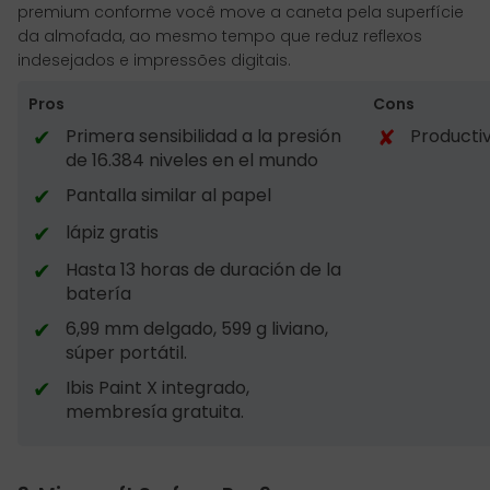
premium conforme você move a caneta pela superfície
da almofada, ao mesmo tempo que reduz reflexos
indesejados e impressões digitais.
Pros
Cons
✔
✘
Primera sensibilidad a la presión
Productiv
de 16.384 niveles en el mundo
✔
Pantalla similar al papel
✔
lápiz gratis
✔
Hasta 13 horas de duración de la
batería
✔
6,99 mm delgado, 599 g liviano,
súper portátil.
✔
Ibis Paint X integrado,
membresía gratuita.