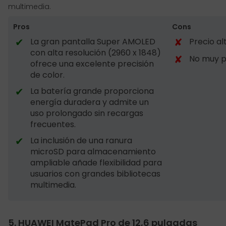
multimedia.
Pros
Cons
✔
✘
La gran pantalla Super AMOLED
Precio al
con alta resolución (2960 x 1848)
✘
No muy p
ofrece una excelente precisión
de color.
✔
La batería grande proporciona
energía duradera y admite un
uso prolongado sin recargas
frecuentes.
✔
La inclusión de una ranura
microSD para almacenamiento
ampliable añade flexibilidad para
usuarios con grandes bibliotecas
multimedia.
5. HUAWEI MatePad Pro de 12,6 pulgadas