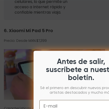
celulares, lo que permite un
acceso a Internet rápido y
confiable mientras viaja.
6. Xiaomi Mi Pad 5 Pro
Precio: Desde MXN.$7,399
Antes de salir,
suscríbete a nues
boletín.
Sé el primero en descubrir nuevos pro
artistas destacados y mucho má
Email
Características clave: