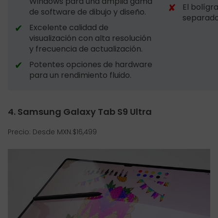
Windows para una amplia gama
✘
El bolígr
de software de dibujo y diseño.
separado
✔
Excelente calidad de
visualización con alta resolución
y frecuencia de actualización.
✔
Potentes opciones de hardware
para un rendimiento fluido.
4. Samsung Galaxy Tab S9 Ultra
Precio: Desde MXN.$16,499