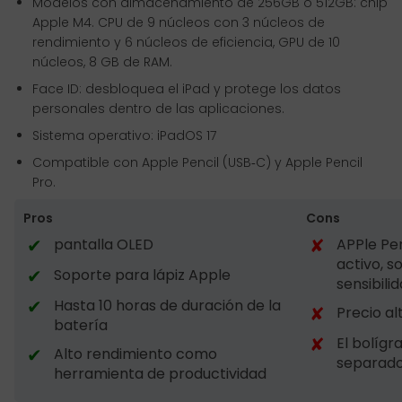
Modelos con almacenamiento de 256GB o 512GB: chip
Apple M4. CPU de 9 núcleos con 3 núcleos de
rendimiento y 6 núcleos de eficiencia, GPU de 10
núcleos, 8 GB de RAM.
Face ID: desbloquea el iPad y protege los datos
personales dentro de las aplicaciones.
Sistema operativo: iPadOS 17
Compatible con Apple Pencil (USB‑C) y Apple Pencil
Pro.
Pros
Cons
✔
✘
pantalla OLED
APPle Pen
activo, s
✔
Soporte para lápiz Apple
sensibilid
✔
Hasta 10 horas de duración de la
✘
Precio al
batería
✘
El bolígr
✔
Alto rendimiento como
separado
herramienta de productividad