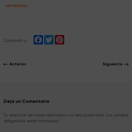
ENTREVISTA
F
T
P
Compartir a :
a
w
i
c
i
n
e
t
t
b
t
e
o
e
r
Anterior
Siguiente
o
r
e
k
s
t
Deja un Comentario
Tu dirección de correo electrónico no será publicada. Los campos
obligatorios están marcados *