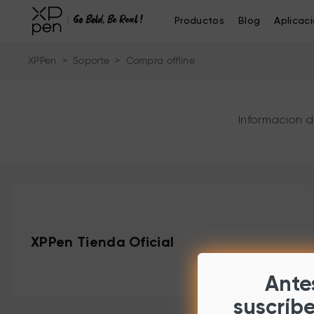
Productos
Blog
Aplicac
XPPen
>
Soporte
>
Compra offline
Informacion d
XPPen Tienda Oficial
Antes
suscríb