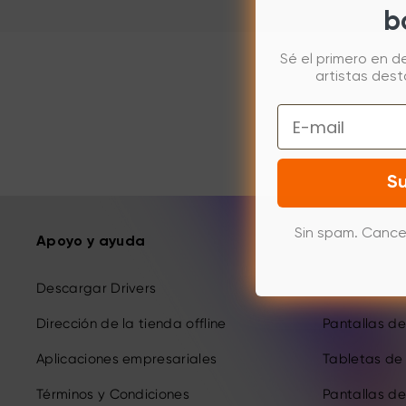
b
Sé el primero en d
artistas des
Email
Su
Sin spam. Cance
Apoyo y ayuda
Productos
Descargar Drivers
Pantallas de 
Dirección de la tienda offline
Pantallas de 
Aplicaciones empresariales
Tabletas de 
Términos y Condiciones
Pantallas de 