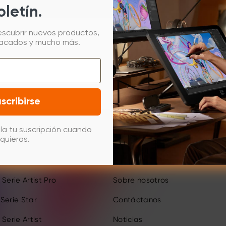
oletín.
escubrir nuevos productos,
tacados y mucho más.
scribirse
la tu suscripción cuando
Sobre
quieras.
Serie Artist Ultra
Blog
Serie Artist Pro
Sobre nosotros
Serie Star
Contáctanos
Serie Artist
Noticias