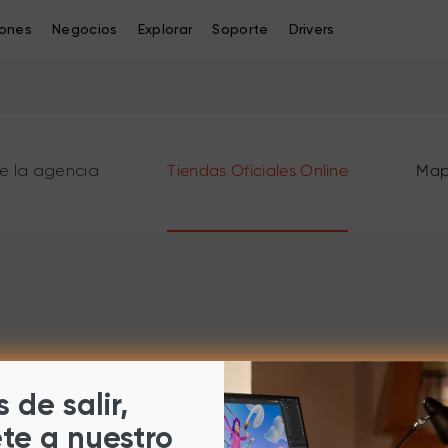
iones
Negocios
Explorar
Soporte
Drivers
Tiendas Oficiales Online
Map
e la agencia
 de salir,
ete a nuestro