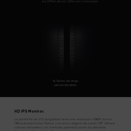
de XPPen Aritist 22Pro son ilimitadas!
16 Teclas de atajo
personalizables
HD IPS Monitor.
La pantalla de 21.5 pulgadas tiene una resolución 1080P con un
78% precisión Color Gamut y un extro ángulo de visión 178°. Ofrece
colores vibrantes y un ilimitado potencial para los detalles.