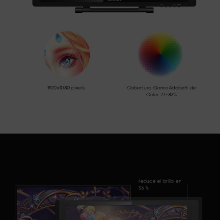
1920x1080 pixels
Cobertura Gama Adobe® de
Color 77-82%
reduce el brillo en
56 %