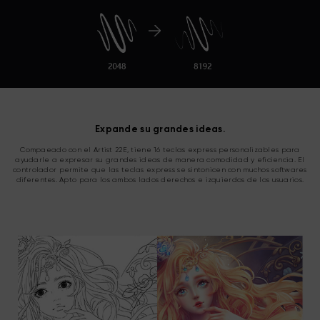
Expande su grandes ideas.
Compaeado con el Artist 22E, tiene 16 teclas express personalizables para
ayudarle a expresar su grandes ideas de manera comodidad y eficiencia. El
controlador permite que las teclas express se sintonicen con muchos softwares
diferentes. Apto para los ambos lados derechos e izquierdos de los usuarios.