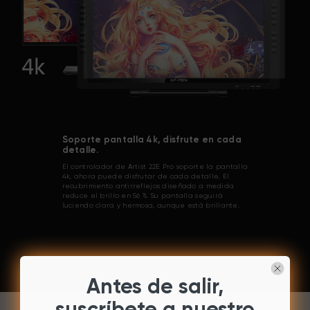
Soporte pantalla 4k, disfrute en cada
detalle.
El controlador de Artist 22E Pro soporte la pantalla
4k, ahora puede disfrutar de cada detalle. El
recubrimiento antirreflejos diseñado a medida
reduce el brillo en 56 %. Su pantalla seguirá
luciendo clara y hermosa, aunque está brillante.
Antes de salir,