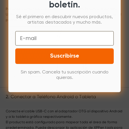
boletín.
Por favor, conecte el cable USB-C a USB-A enchufando el extremo
USB-A en el puerto USB de la computadora y el extremo USB-C en el
Sé el primero en descubrir nuevos productos,
puerto USB-C de la tableta.
artistas destacados y mucho más.
Email
Suscribirse
Sin spam. Cancela tu suscripción cuando
quieras.
2. Conectar a Teléfono Android o Tableta
Conecte el cable USB-C con el adaptador OTG al dispositivo Android
y a la tableta gráfica respectivamente.
El producto está configurado para mapear toda el área de forma
predeterminada. Puede descargar la aplicación de XPPen tools para