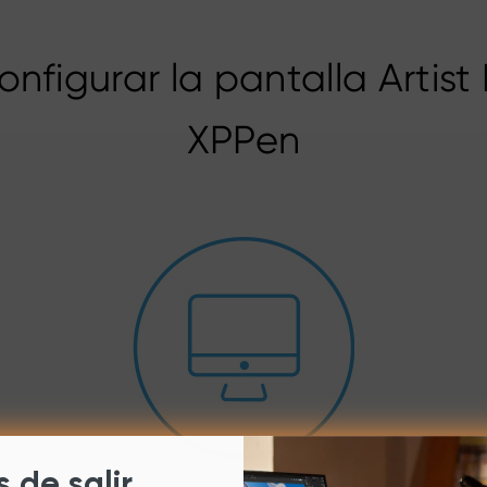
nfigurar la pantalla Artist 
XPPen
 de salir,