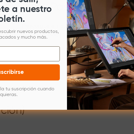
Paso 2
ete a nuestro
oletín.
Descargue e instale el controlador.
escubrir nuevos productos,
Mac
|
Windows
tacados y mucho más.
scribirse
la tu suscripción cuando
quieras.
ación)