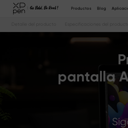
Productos
Blog
Aplicac
Detalle del producto
Especificaciones del product
P
pantalla A
Sig