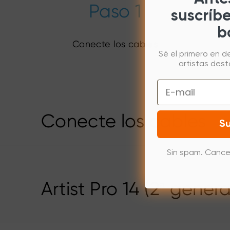
Paso 1
suscríb
b
Conecte los cables
Sé el primero en d
artistas des
Email
Conecte los cables
Su
Sin spam. Cance
Artist Pro 14 (2ª gener