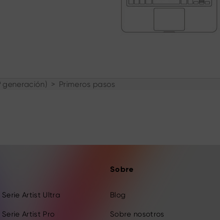
2ª generación)
>
Primeros pasos
Sobre
Serie Artist Ultra
Blog
Serie Artist Pro
Sobre nosotros