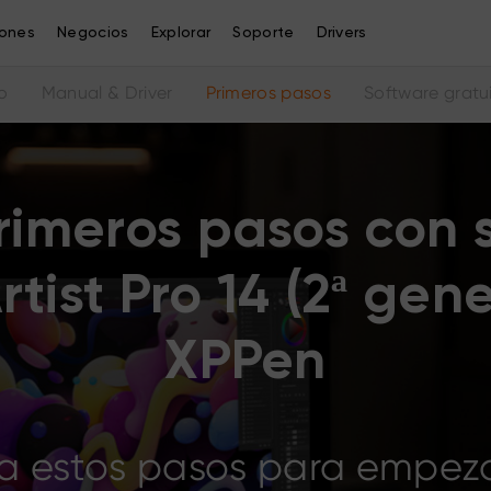
iones
Negocios
Explorar
Soporte
Drivers
o
Manual & Driver
Primeros pasos
Software gratu
rimeros pasos con 
rtist Pro 14 (2ª gen
XPPen
a estos pasos para empez