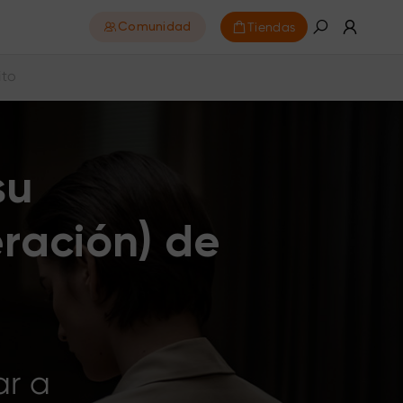
Tiendas
Comunidad
ito
su
eración) de
ar a