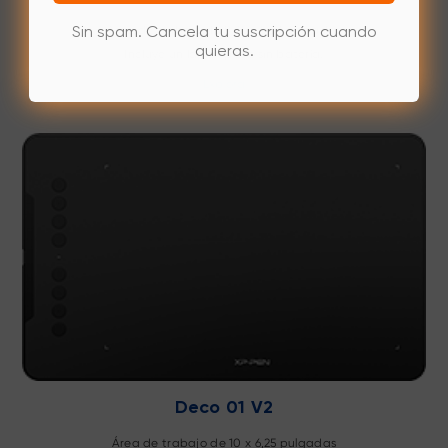
Área de trabajo de 8,35 x 5,33 pulgadas
Sin spam. Cancela tu suscripción cuando
quieras.
Incluye un lápiz óptico sin batería.
Explora
Deco 01 V2
Área de trabajo de 10 x 6,25 pulgadas