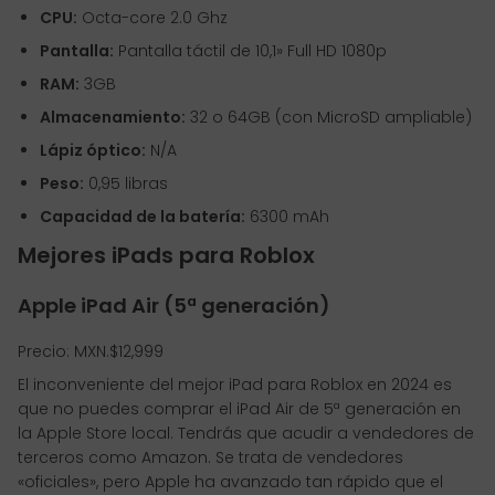
CPU:
Octa-core 2.0 Ghz
Pantalla:
Pantalla táctil de 10,1» Full HD 1080p
RAM:
3GB
Almacenamiento:
32 o 64GB (con MicroSD ampliable)
Lápiz óptico:
N/A
Peso:
0,95 libras
Capacidad de la batería:
6300 mAh
Mejores iPads para Roblox
Apple iPad Air (5ª generación)
Precio: MXN.$12,999
El inconveniente del mejor iPad para Roblox en 2024 es
que no puedes comprar el iPad Air de 5ª generación en
la Apple Store local. Tendrás que acudir a vendedores de
terceros como Amazon. Se trata de vendedores
«oficiales», pero Apple ha avanzado tan rápido que el