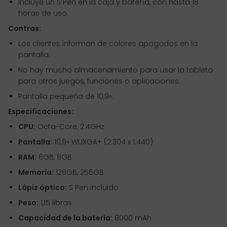
Incluye un S Pen en la caja y batería, con hasta 18
horas de uso.
Contras:
Los clientes informan de colores apagados en la
pantalla.
No hay mucho almacenamiento para usar la tableta
para otros juegos, funciones o aplicaciones.
Pantalla pequeña de 10,9».
Especificaciones:
CPU:
Octa-Core, 2.4GHz
Pantalla:
10,9» WUXGA+ (2.304 x 1.440)
RAM:
6GB, 8GB
Memoria:
128GB, 256GB
Lápiz óptico:
S Pen incluido
Peso:
1,15 libras
Capacidad de la batería:
8000 mAh