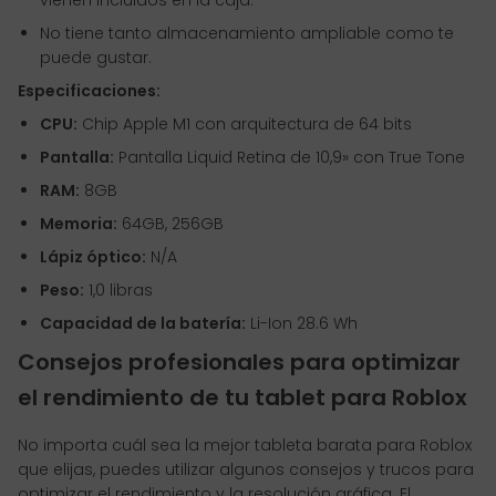
vienen incluidos en la caja.
No tiene tanto almacenamiento ampliable como te
puede gustar.
Especificaciones:
CPU:
Chip Apple M1 con arquitectura de 64 bits
Pantalla:
Pantalla Liquid Retina de 10,9» con True Tone
RAM:
8GB
Memoria:
64GB, 256GB
Lápiz óptico:
N/A
Peso:
1,0 libras
Capacidad de la batería:
Li-Ion 28.6 Wh
Consejos profesionales para optimizar
el rendimiento de tu tablet para Roblox
No importa cuál sea la mejor tableta barata para Roblox
que elijas, puedes utilizar algunos consejos y trucos para
optimizar el rendimiento y la resolución gráfica. El