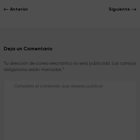
b
t
e
o
e
r
Anterior
Siguiente
o
r
e
k
s
t
Deja un Comentario
Tu dirección de correo electrónico no será publicada. Los campos
obligatorios están marcados *