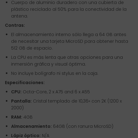
Cuerpo de aluminio duradero con una cubierta de
plástico reciclado al 50% para la conectividad de la
antena.
Contras:
El almacenamiento interno sólo llega a 64 GB antes
de necesitar una tarjeta MicroSD para obtener hasta
512 GB de espacio.
La CPU es más lenta que otras opciones para una
inmersión gráfica y visual óptima.
No incluye bolígrafo ni stylus en la caja.
Especificaciones:
CPU:
Octa-Core, 2 x A75 and 6 x A55
Pantalla:
Cristal templado de 10,36» con 2K (1200 x
2000)
RAM:
4GB
Almacenamiento:
64GB (con ranura MicroSD)
Lápiz óptico:
N/A