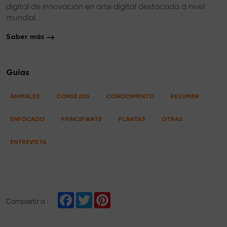
digital de innovación en arte digital destacada a nivel
mundial.
Saber más
Guías
ANIMALES
CONSEJOS
CONOCIMIENTO
RESUMEN
ENFOCADO
PRINCIPIANTE
PLANTAS
OTRAS
ENTREVISTA
F
T
P
Compartir a :
a
w
i
c
i
n
e
t
t