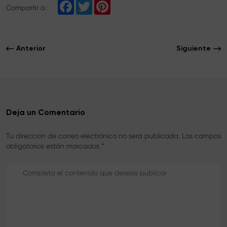
F
T
P
Compartir a :
a
w
i
c
i
n
e
t
t
b
t
e
o
e
r
Anterior
Siguiente
o
r
e
k
s
t
Deja un Comentario
Tu dirección de correo electrónico no será publicada. Los campos
obligatorios están marcados *