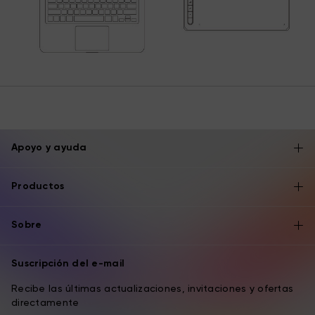
Apoyo y ayuda
Productos
Sobre
Suscripción del e-mail
Recibe las últimas actualizaciones, invitaciones y ofertas
directamente