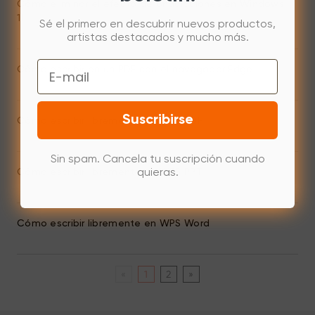
Cómo eliminar el efecto de ondulaciones en Windows
11
Sé el primero en descubrir nuevos productos,
artistas destacados y mucho más.
Email
Cómo escribir en un PDF con el navegador Edge
Suscribirse
Cómo escribir libremente en WPS PDF
Sin spam. Cancela tu suscripción cuando
Cómo escribir libremente en WPS PPT
quieras.
Cómo escribir libremente en WPS Word
«
1
2
»