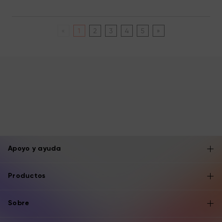
«
1
2
3
4
5
»
Apoyo y ayuda
Productos
Sobre