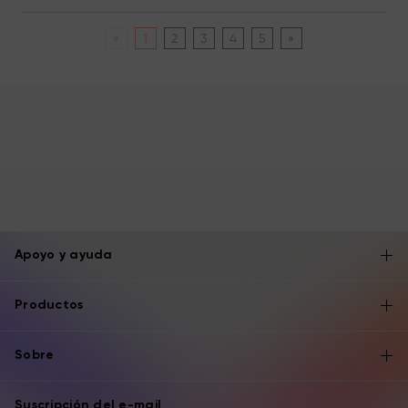
«
1
2
3
4
5
»
Apoyo y ayuda
Productos
Sobre
Suscripción del e-mail