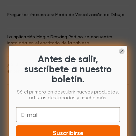
Preguntas frecuentes: Modo de Visualización de Dibujo
La aplicación Magic Drawing Pad no se encuentra
instalada en el escritorio de la tableta
Antes de salir,
¿Qué debe hacer si olvida la contraseña de
suscríbete a nuestro
encendido? (Tableta xppen)
boletín.
Sé el primero en descubrir nuevos productos,
artistas destacados y mucho más.
Email
Suscribirse