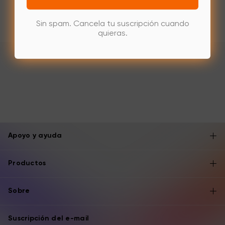
Sin spam. Cancela tu suscripción cuando
quieras.
Apoyo y ayuda
Productos
Sobre
Suscripción del e-mail