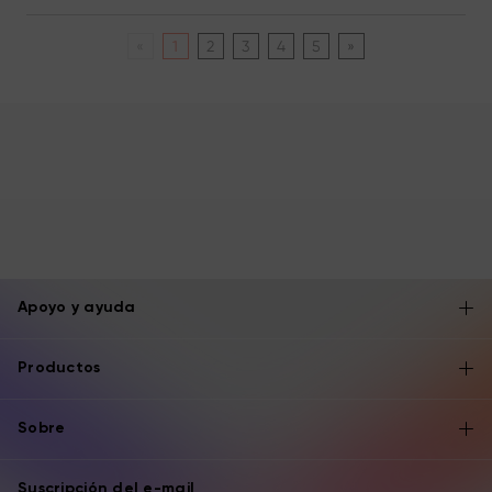
«
1
2
3
4
5
»
Apoyo y ayuda
Productos
Sobre
Suscripción del e-mail