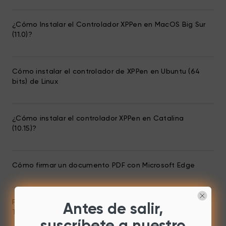
¿Cómo Instalar el Controlador XPPen en MacOS Big Sur
(11.0)?
Cómo instalar el controlador de XPPen en Ubuntu (64
bits) de Linux
¿Cómo instalar el controlador XPPen en Catalina
(10.15)?
Cómo firmar un documento PDF con Microsoft Edge
FAQs de XPPen sobre la Compatibilidad entre
Antes de salir,
Teléfonos / Tabletas Android