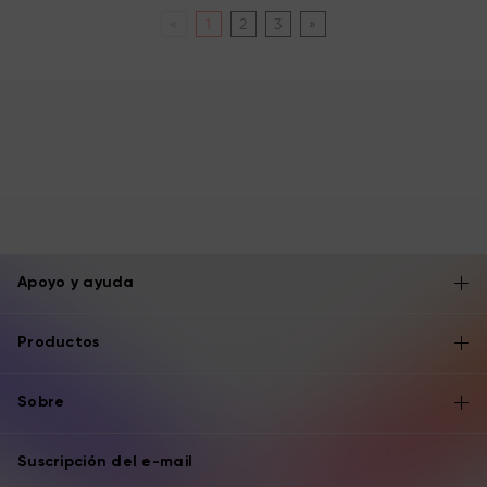
«
1
2
3
»
Apoyo y ayuda
Productos
Sobre
Suscripción del e-mail