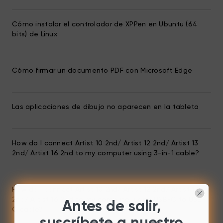
Cómo instalar el controlador de XPPen en Ubuntu (64
bits) de Linux
Cómo firmar un documento PDF con Microsoft Edge
Las aplicaciones de dibujo no aparecen en la tableta
How do I connect Artist 10 2nd/ Artist 12 2nd/ Artist 13
2nd/ Artist 16 2nd to my computer using 3-in-1 cable?
How do I connect Artist 10 2nd/ Artist 12 2nd/ Artist 13
2nd/ Artist 16 2nd to my computer using USB-C to USB-
Antes de salir,
C cable?