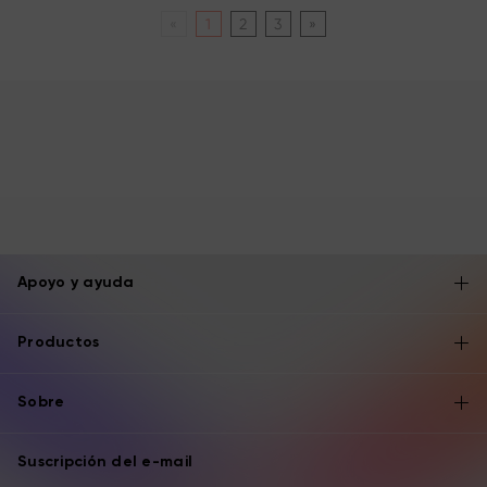
«
1
2
3
»
Apoyo y ayuda
Productos
Sobre
Suscripción del e-mail