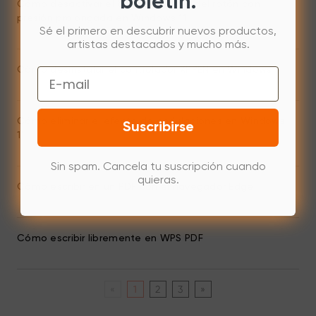
boletín.
Cómo desactivar el botón derecho del ratón con
presión prolongada en Windows 11
Sé el primero en descubrir nuevos productos,
artistas destacados y mucho más.
Cómo desinstalar el controlador XPPEN en Windows
Email
Cómo eliminar el efecto de ondulaciones en Windows
Suscribirse
11
Sin spam. Cancela tu suscripción cuando
quieras.
Cómo escribir en un PDF con el navegador Edge
Cómo escribir libremente en WPS PDF
«
1
2
3
»