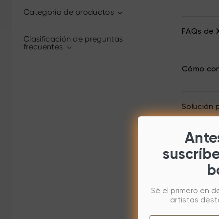
Categoría de productos
FAQs de X
Clasificación de preguntas
frecuentes
Cómo conf
Solución 
Antes
La aplica
suscríb
b
Modo de 
Sé el primero en d
artistas des