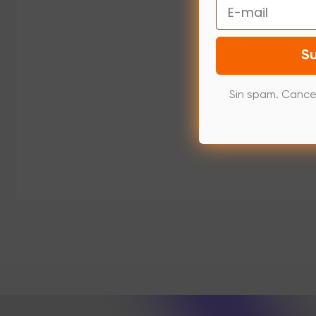
Email
¿Qué debe
Su
Solución 
Sin spam. Cance
Solución 