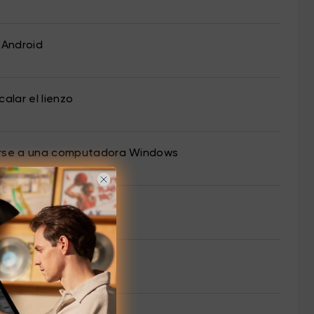
 Android
alar el lienzo
ctarse a una computadora Windows
ritorio de la tableta