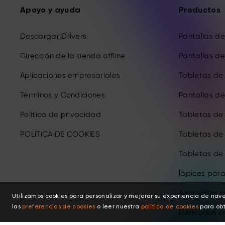
Apoyo y ayuda
Productos
Descargar Drivers
Pantallas de 
Dirección de la tienda offline
Pantallas de 
Aplicaciones empresariales
Tabletas de 
Términos y Condiciones
Pantallas de 
Política de privacidad
Tabletas de
POLÍTICA DE COOKIES
Tabletas de
Tabletas de
lápices para
Accesorios p
Utilizamos cookies para personalizar y mejorar su experiencia de nav
las
preferencias de cookies
o leer nuestra
política de cookies
para obt
Derivados c