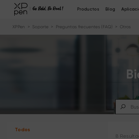
Productos
Blog
Aplicac
XPPen
>
Soporte
>
Preguntas frecuentes (FAQ)
>
Otros
Bi
Todos
8 Resulta