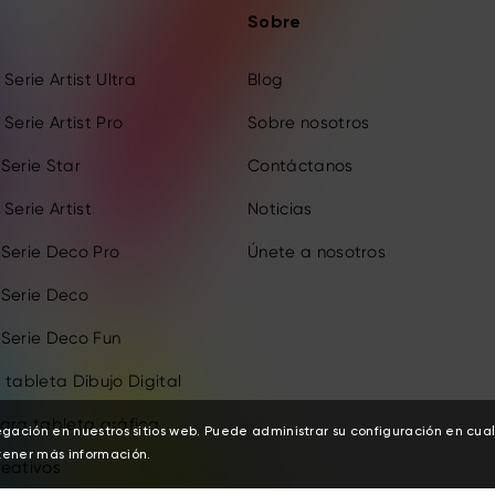
Sobre
Serie Artist Ultra
Blog
Serie Artist Pro
Sobre nosotros
Serie Star
Contáctanos
Serie Artist
Noticias
 Serie Deco Pro
Únete a nosotros
 Serie Deco
 Serie Deco Fun
 tableta Dibujo Digital
ara tableta gráfica
egación en nuestros sitios web. Puede administrar su configuración en cu
ener más información.
reativos