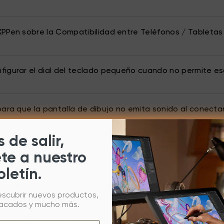
PPen sobre la Compatibilidad entre Teléfonos / Tabletas
igurar el dial del teclado pequeño cuando no permite esc
para que la pantalla de dibujo no emita sonido al cone
 de salir,
ción Magic Drawing Pad no se encuentra instalada en el esc
ete a nuestro
oletín.
emparejamiento del nuevo receptor ACK05
escubrir nuevos productos,
tacados y mucho más.