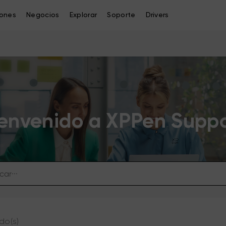
iones
Negocios
Explorar
Soporte
Drivers
envenido a XPPen Supp
do(s)