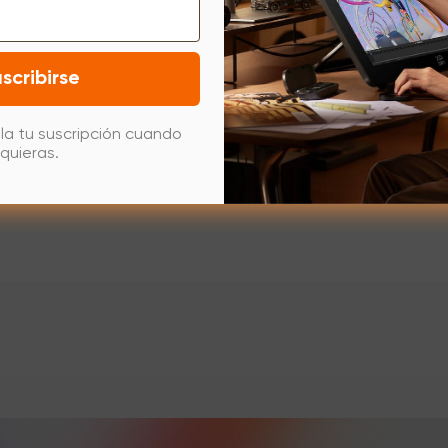
 hacer si olvida la contraseña de encendido? (Tableta x
scribirse
para evitar que el cuadro de entrada con Win11 no muestre
la tu suscripción cuando
quieras.
para que el panel táctil de un portátil con Windows 10 de