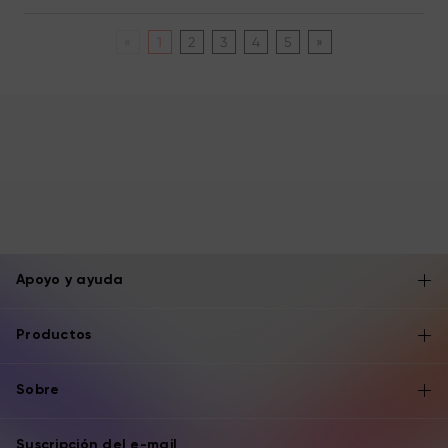
«
1
2
3
4
5
»
Apoyo y ayuda
Productos
Sobre
Suscripción del e-mail