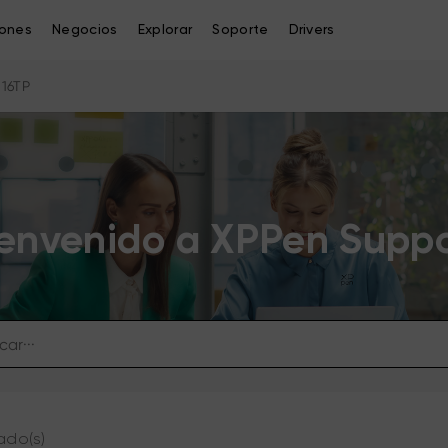
iones
Negocios
Explorar
Soporte
Drivers
 16TP
envenido a XPPen Supp
ado(s)