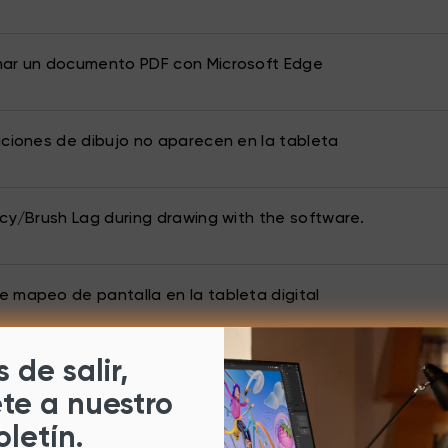
mar un documento PDF con Microsoft Edge
aciones de dibujo no aparecen en la tableta
ncy/Brush Lag during drawing with the software.
 mapeo de pantalla en la tableta digital
 de salir,
ivar Wintab en Toon Boom Storyboard Pro 6
ete a nuestro
oletín.