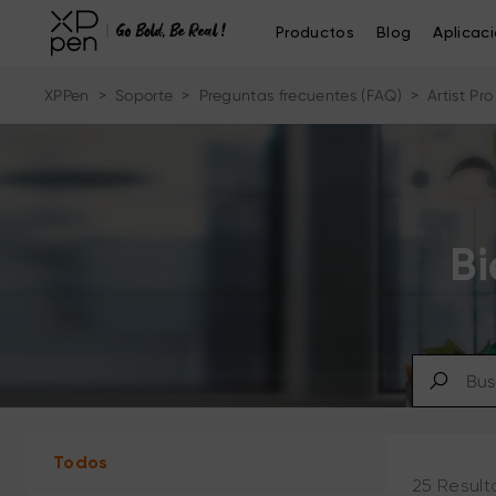
Productos
Blog
Aplicac
XPPen
>
Soporte
>
Preguntas frecuentes (FAQ)
>
Artist Pro
Bi
Todos
25 Result