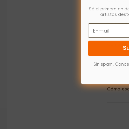
Cómo conf
Sé el primero en d
artistas des
Cómo desa
Email
Cómo desi
Su
Sin spam. Cance
Cómo elim
Cómo escr