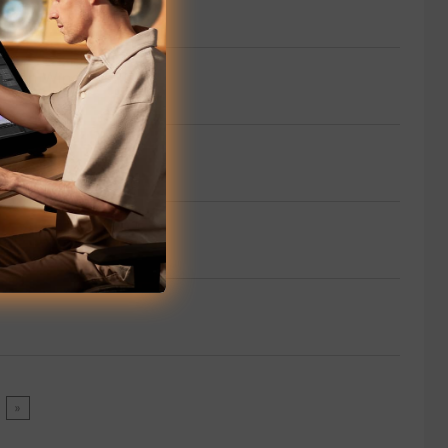
da en Windows 11
»