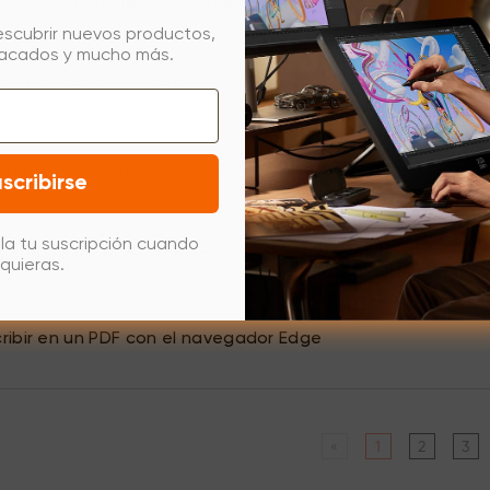
igurar las teclas para el lápiz y el borrador en WPS
escubrir nuevos productos,
tacados y mucho más.
ctivar el botón derecho del ratón con presión prolonga
nstalar el controlador XPPEN en Windows
scribirse
la tu suscripción cuando
inar el efecto de ondulaciones en Windows 11
quieras.
ibir en un PDF con el navegador Edge
«
1
2
3