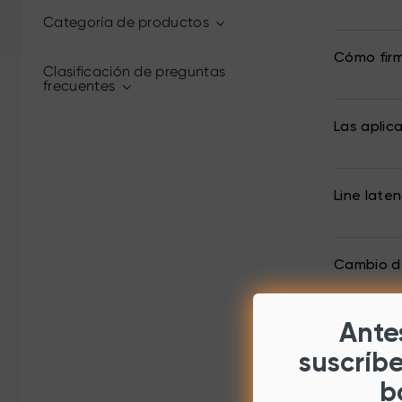
Categoría de productos
Cómo fir
Clasificación de preguntas
frecuentes
Las aplic
Line late
Cambio de
Antes
Cómo act
suscríb
b