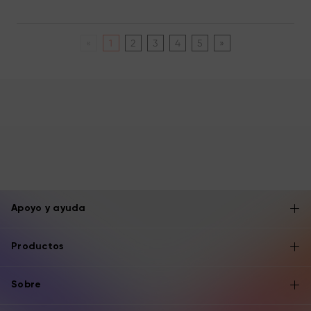
«
1
2
3
4
5
»
Apoyo y ayuda
Productos
Sobre