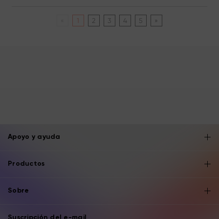
«
1
2
3
4
5
»
Apoyo y ayuda
Productos
Sobre
Suscripción del e-mail