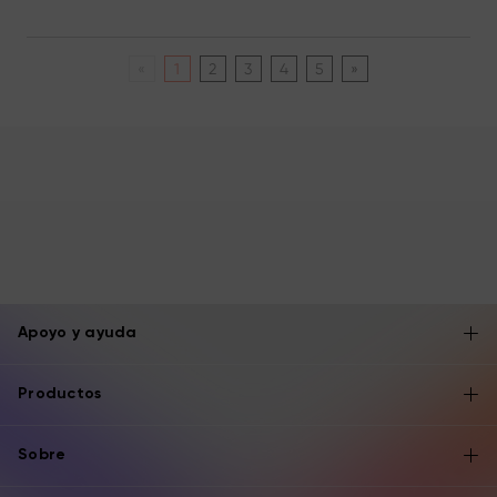
«
1
2
3
4
5
»
Apoyo y ayuda
Productos
Sobre