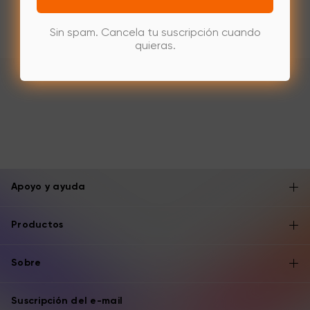
Sin spam. Cancela tu suscripción cuando
quieras.
Apoyo y ayuda
Productos
Sobre
Suscripción del e-mail