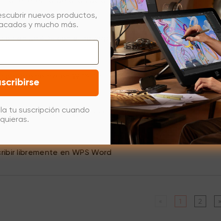
inar el efecto de ondulaciones en Windows 11
escubrir nuevos productos,
tacados y mucho más.
ibir en un PDF con el navegador Edge
ibir libremente en WPS PDF
scribirse
la tu suscripción cuando
ibir libremente en WPS PPT
quieras.
ibir libremente en WPS Word
«
1
2