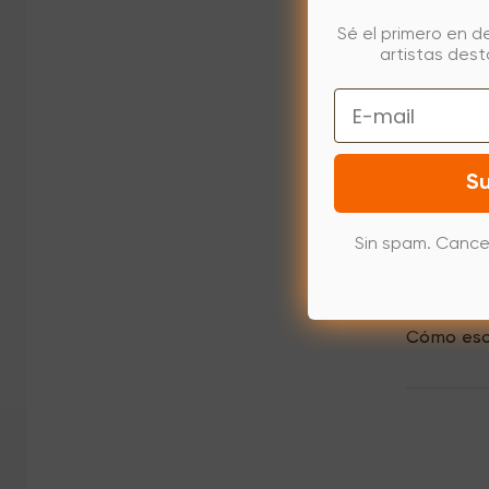
Cómo elim
Sé el primero en d
artistas des
Cómo escr
Email
Cómo escr
Su
Sin spam. Cance
Cómo escr
Cómo escr