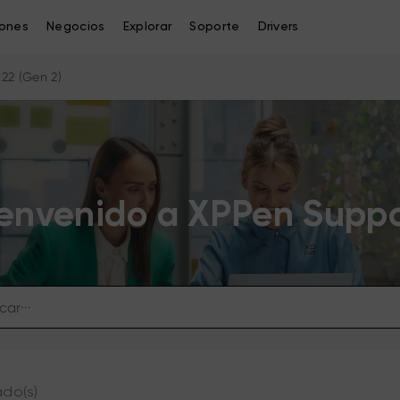
iones
Negocios
Explorar
Soporte
Drivers
o 22 (Gen 2)
envenido a XPPen Supp
ado(s)