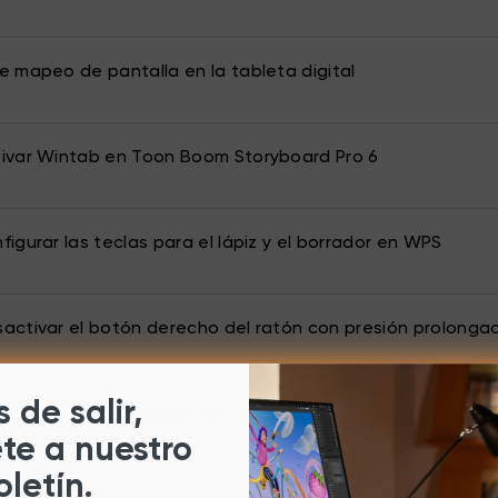
 mapeo de pantalla en la tableta digital
ivar Wintab en Toon Boom Storyboard Pro 6
igurar las teclas para el lápiz y el borrador en WPS
ctivar el botón derecho del ratón con presión prolonga
 de salir,
nstalar el controlador XPPEN en Windows
ete a nuestro
oletín.