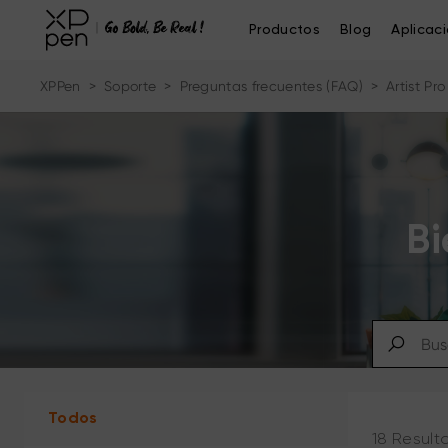
Productos
Blog
Aplicac
XPPen
>
Soporte
>
Preguntas frecuentes (FAQ)
>
Artist Pr
Bi
Todos
18 Result