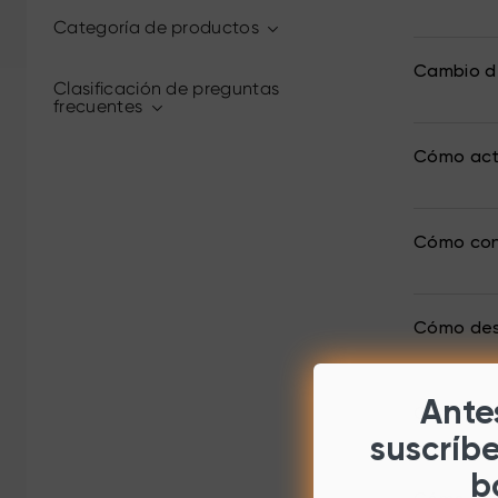
Categoría de productos
Cambio de
Clasificación de preguntas
frecuentes
Cómo act
Cómo conf
Cómo desa
Antes
Cómo desi
suscríb
b