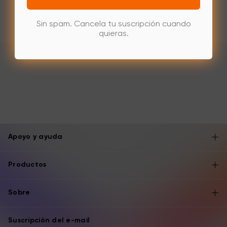
Sin spam. Cancela tu suscripción cuando
quieras.
Apoyo y ayuda
Productos
Sobre
Suscripción del e-mail