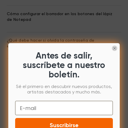
Cómo configurar el borrador en los botones del lápiz
de Notepad
¿Qué debe hacer si olvida la contraseña de
encendido? (Tableta xppen)
Antes de salir,
suscríbete a nuestro
boletín.
Sé el primero en descubrir nuevos productos,
artistas destacados y mucho más.
Email
Suscribirse