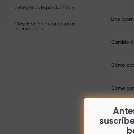
Categoría de productos
Line late
Clasificación de preguntas
frecuentes
Cambio de
Cómo act
Cómo conf
Antes
¿Cómo con
suscríb
b