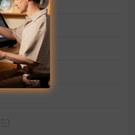
da en Windows 11
»