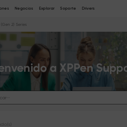
iones
Negocios
Explorar
Soporte
Drivers
(Gen 2) Series
envenido a XPPen Supp
ado(s)