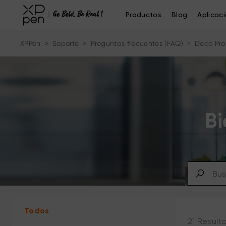
Productos
Blog
Aplicac
XPPen
>
Soporte
>
Preguntas frecuentes (FAQ)
>
Deco Pro 
Bi
Todos
21 Result