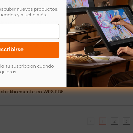
ctivar el botón derecho del ratón con presión prolonga
escubrir nuevos productos,
tacados y mucho más.
nstalar el controlador XPPEN en Windows
inar el efecto de ondulaciones en Windows 11
scribirse
la tu suscripción cuando
ibir en un PDF con el navegador Edge
quieras.
ibir libremente en WPS PDF
«
1
2
3