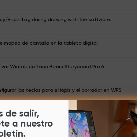
ncy/Brush Lag during drawing with the software.
 mapeo de pantalla en la tableta digital
ivar Wintab en Toon Boom Storyboard Pro 6
igurar las teclas para el lápiz y el borrador en WPS
 de salir,
figurar Photoshop para usar el ratón giratorio para zoo
ete a nuestro
oletín.