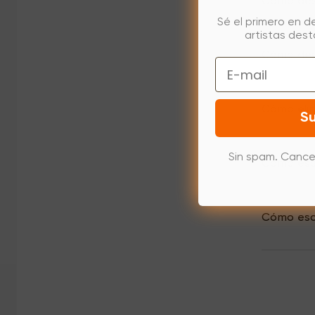
Cómo desa
Sé el primero en d
artistas des
Cómo desi
Email
Cómo elim
Su
Sin spam. Cance
Cómo escr
Cómo escr