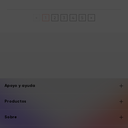
«
1
2
3
4
5
»
Apoyo y ayuda
Productos
Sobre