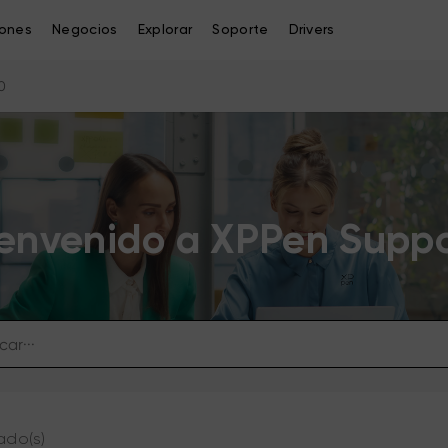
iones
Negocios
Explorar
Soporte
Drivers
0
envenido a XPPen Supp
ado(s)