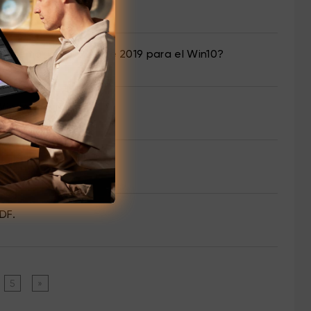
 Matemática en Office 2019 para el Win10?
 Windows / Mac?
DF.
5
»