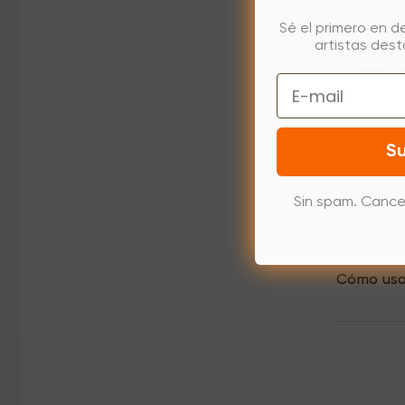
¿Cómo con
Sé el primero en d
artistas des
¿Cómo fir
Email
¿Cómo fir
Su
Sin spam. Cance
¿Cómo fir
Cómo usar