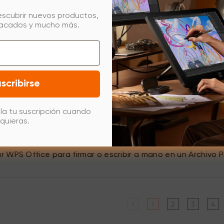
figurar las teclas express en Mac?
escubrir nuevos productos,
tacados y mucho más.
mar / escribir a mano y usar la función de Transformación
mar o escribir en Jamboard y Microsoft Whiteboard para
scribirse
la tu suscripción cuando
mar o escribir en un documento de Office para Mac?
quieras.
 WPS Office para firmar o escribir a mano en un Archivo P
«
1
2
3
4