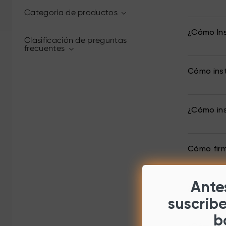
Categoría de productos
¿Cómo Ins
Clasificación de preguntas
frecuentes
Cómo inst
¿Cómo ins
Cómo fir
Antes
¿Cómo con
suscríb
b