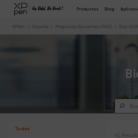
Productos
Blog
Aplicac
XPPen
>
Soporte
>
Preguntas frecuentes (FAQ)
>
Star G43
Bi
Todos
42 Result