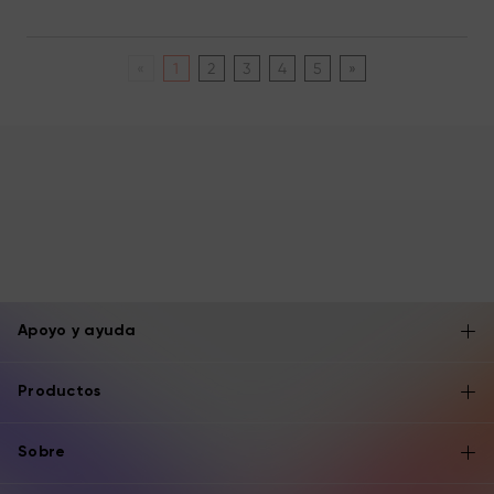
«
1
2
3
4
5
»
Apoyo y ayuda
Productos
Sobre