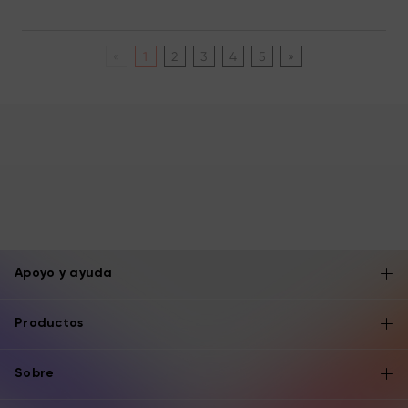
«
1
2
3
4
5
»
Apoyo y ayuda
Productos
Sobre