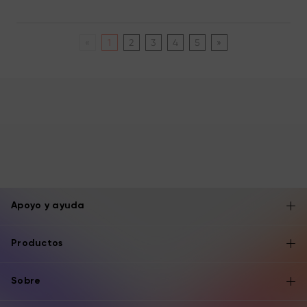
«
1
2
3
4
5
»
Apoyo y ayuda
Productos
Sobre