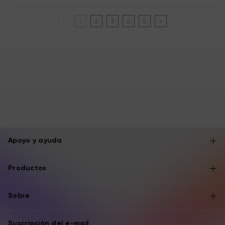
«
1
2
3
4
5
»
Apoyo y ayuda
Productos
Sobre
Suscripción del e-mail