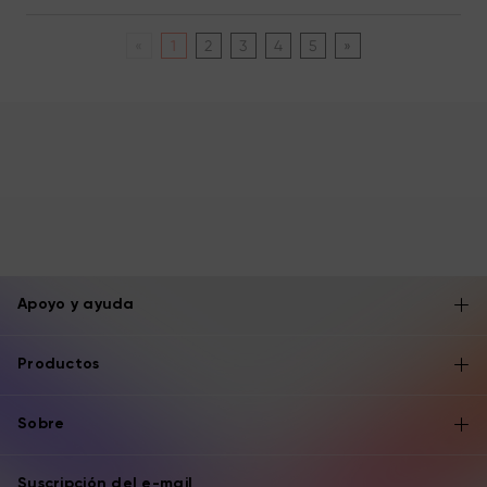
«
1
2
3
4
5
»
Apoyo y ayuda
Productos
Sobre
Suscripción del e-mail