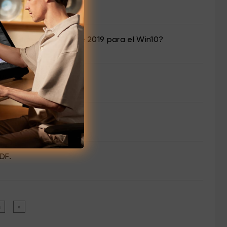
 Matemática en Office 2019 para el Win10?
 Windows / Mac?
DF.
4
»