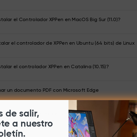
talar el Controlador XPPen en MacOS Big Sur (11.0)?
alar el controlador de XPPen en Ubuntu (64 bits) de Linux
talar el controlador XPPen en Catalina (10.15)?
mar un documento PDF con Microsoft Edge
 de salir,
figurar las teclas express en Windows?
ete a nuestro
oletín.