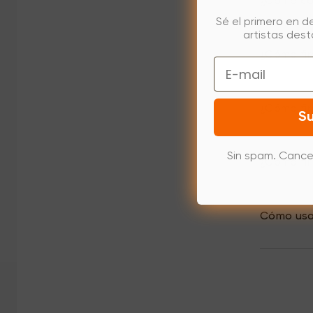
¿Cómo con
Sé el primero en d
artistas des
¿Cómo fir
Email
¿Cómo fir
Su
Sin spam. Cance
¿Cómo fir
Cómo usar