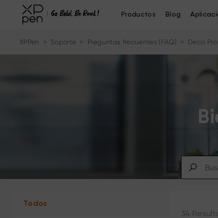
Productos
Blog
Aplicac
XPPen
>
Soporte
>
Preguntas frecuentes (FAQ)
>
Deco Pro
Bi
Todos
34 Result