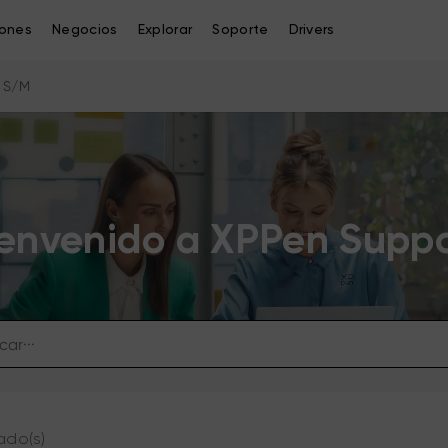
iones
Negocios
Explorar
Soporte
Drivers
 S/M
envenido a XPPen Supp
ado(s)