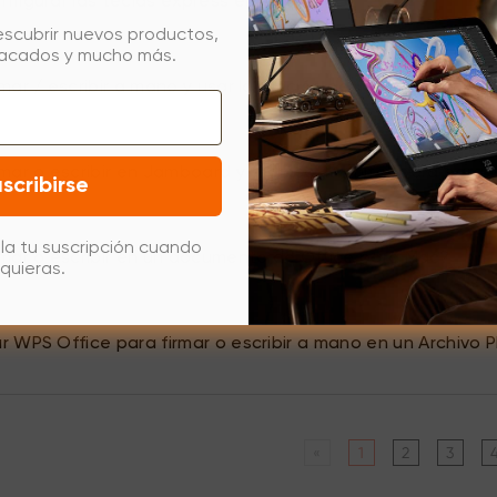
figurar las teclas express en Mac?
escubrir nuevos productos,
tacados y mucho más.
mar / escribir a mano y usar la función de Transformación
mar o escribir en Jamboard y Microsoft Whiteboard para
scribirse
la tu suscripción cuando
mar o escribir en un documento de Office para Mac?
quieras.
 WPS Office para firmar o escribir a mano en un Archivo P
«
1
2
3