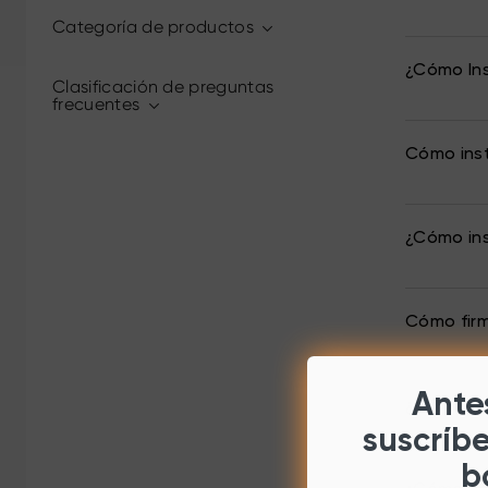
Categoría de productos
¿Cómo Ins
Clasificación de preguntas
frecuentes
Cómo inst
¿Cómo ins
Cómo fir
Antes
¿Cómo con
suscríb
b