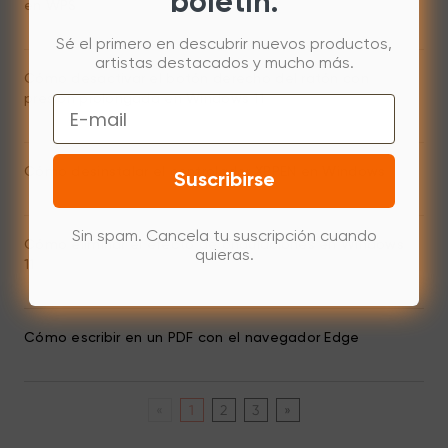
boletín.
en WPS
Sé el primero en descubrir nuevos productos,
artistas destacados y mucho más.
Cómo desactivar el botón derecho del ratón con
presión prolongada en Windows 11
Email
Cómo desinstalar el controlador XPPEN en Windows
Suscribirse
Sin spam. Cancela tu suscripción cuando
Cómo eliminar el efecto de ondulaciones en Windows
quieras.
11
Cómo escribir en un PDF con el navegador Edge
«
1
2
3
»